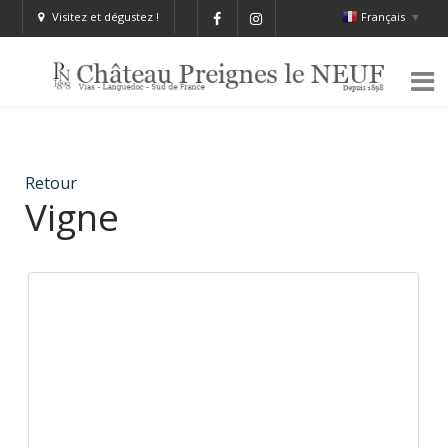
Français
▼
Visitez et dégustez !
Retour
Vigne